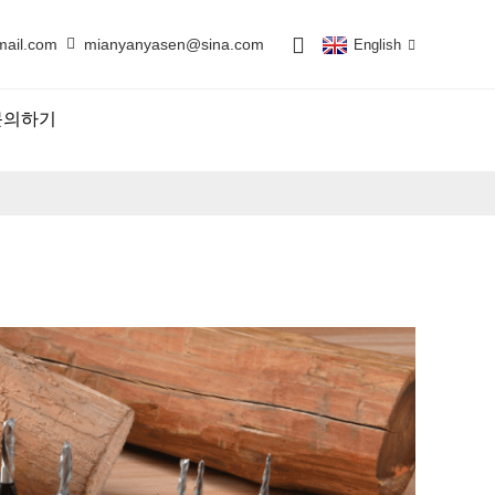
mail.com
mianyanyasen@sina.com
English
문의하기