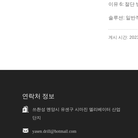
이유 6: 절
솔루션: 일반
게시 시간: 202
연락처 정보
쓰촨성 몐양시 유셴구 시마진 엘리베이터 산업
단지
yasen.drill@hotmail.com