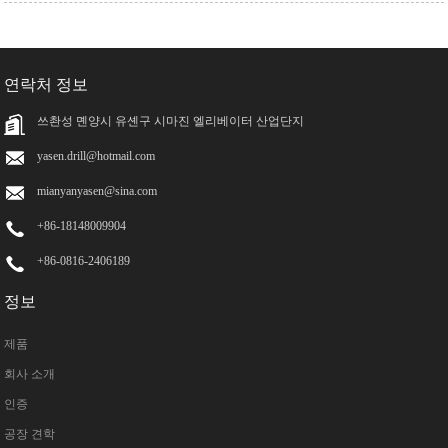
연락처 정보
쓰촨성 몐양시 유셴구 시마진 엘리베이터 산업단지
yasen.drill@hotmail.com
mianyanyasen@sina.com
+86-18148009904
+86-0816-2406189
정보
제품
회사 소개
인증
공장 견학